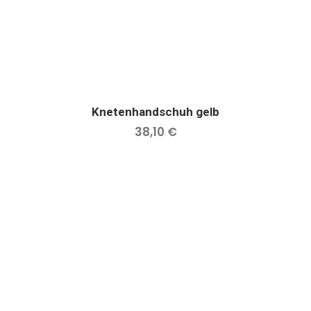
Knetenhandschuh gelb
IN DEN WARENKORB
38,10
€