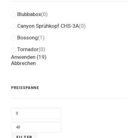
Blubbabox
(
0
)
Canyon Sprühkopf CHS-3A
(
0
)
Bossong
(
1
)
Tornador
(
0
)
Anwenden
(
19
)
Abbrechen
PREISSPANNE
MIN
PRE
MAX
PRE
FILTER