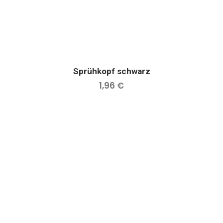
Sprühkopf schwarz
IN DEN WARENKORB
1,96
€