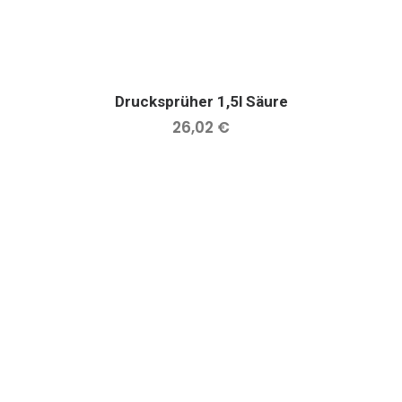
Drucksprüher 1,5l Säure
IN DEN WARENKORB
26,02
€