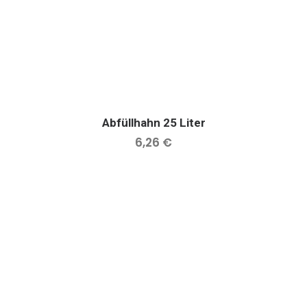
Abfüllhahn 25 Liter
IN DEN WARENKORB
6,26
€