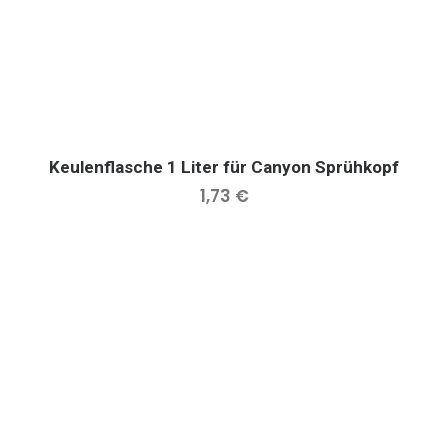
Keulenflasche 1 Liter für Canyon Sprühkopf
IN DEN WARENKORB
1,73
€