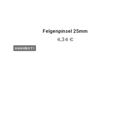
Felgenpinsel 25mm
IN DEN WARENKORB
4,34
€
ANGEBOT!