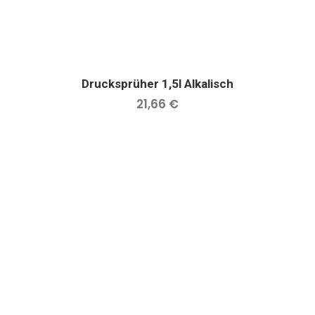
Drucksprüher 1,5l Alkalisch
IN DEN WARENKORB
21,66
€