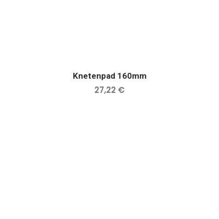
Knetenpad 160mm
IN DEN WARENKORB
27,22
€