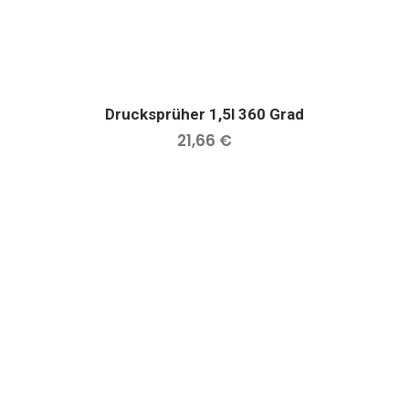
Drucksprüher 1,5l 360 Grad
IN DEN WARENKORB
21,66
€