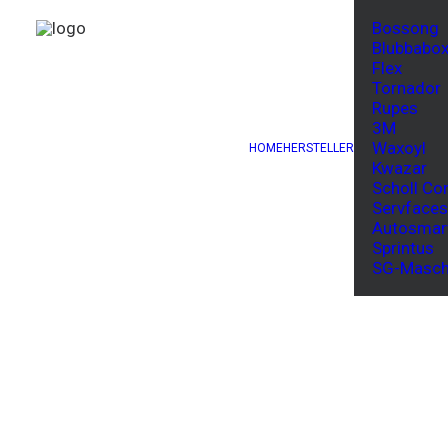
Bossong
Blubbabo
Flex
Tornador
ANGEBOT!
Rupes
3M
Waxoyl
HOME
HERSTELLER
Kwazar
Scholl Co
Servfaces
Autosmar
Sprintus
SG-Masch