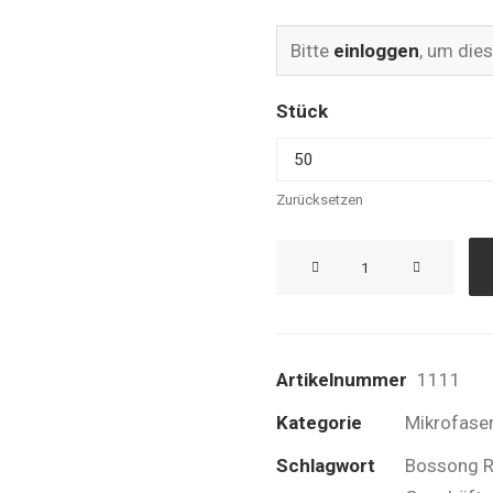
Bitte
einloggen
, um die
Stück
Zurücksetzen
Bossong
CARBON
GLASTUCH
50x40cm
Artikelnummer
1111
Menge
Kategorie
Mikrofase
Schlagwort
Bossong R