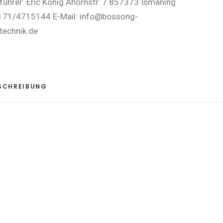
ührer: Eric König Ahornstr. 7 857373 Ismaning
0171/4715144 E-Mail: info@bossong-
technik.de
SCHREIBUNG