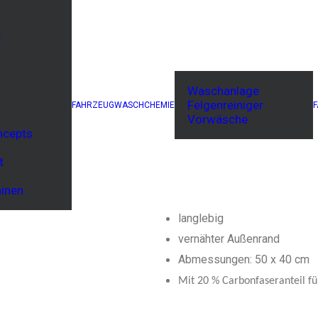
x
Bossong 
Waschanlage
50x40cm
Felgenreiniger
FAHRZEUGWASCHCHEMIE
Vorwäsche
ncepts
ab
4,00
€
t
exkl. MwSt.
zzgl.
Versandkosten
inen
maschinenwaschbar
langlebig
vernähter Außenrand
Abmessungen: 50 x 40 cm
Mit 20 % Carbonfaseranteil f