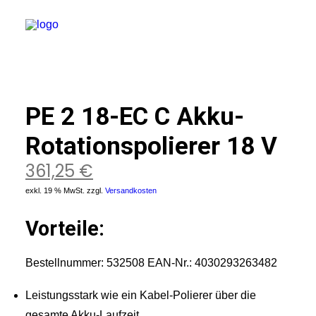
ssong
PE 2 18-EC C Akku-
ubbabox
ex
Rotationspolierer 18 V
rnador
pes
361,25
€
M
exkl. 19 % MwSt.
zzgl.
Versandkosten
xoyl
azar
holl Concepts
Vorteile:
rvfaces
tosmart
Bestellnummer: 532508 EAN-Nr.: 4030293263482
rintus
-Maschinen
Leistungsstark wie ein Kabel-Polierer über die
schanlage
lgenreiniger
gesamte Akku-Laufzeit