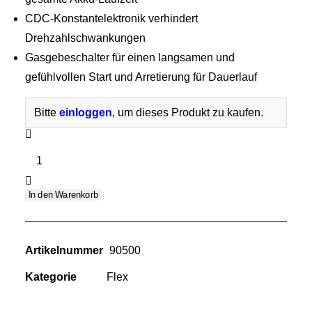
rwäsche
CDC-Konstantelektronik verhindert
legeprodukte Außen
Drehzahlschwankungen
legeprodukte Innen
Gasgebeschalter für einen langsamen und
behör innen
behör außen
gefühlvollen Start und Arretierung für Dauerlauf
krofaser
rkstatt
Bitte
einloggen
, um dieses Produkt zu kaufen.
litur
lierschwäme
PE
rsiegelung
2
rnador
18-
nyon Sprühkopf CHS-3A
EC
In den Warenkorb
ubbabox
C
ssong
Akku-
Rotationspolierer
Artikelnummer
90500
18
V
SUCHE
Kategorie
Flex
Menge