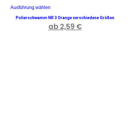
Ausführung wählen
Dieses
Produkt
Polierschwamm NR 3 Orange verschiedene Größen
weist
mehrere
ab
2,59
€
Varianten
auf.
Die
Optionen
können
auf
der
Produktseite
gewählt
werden