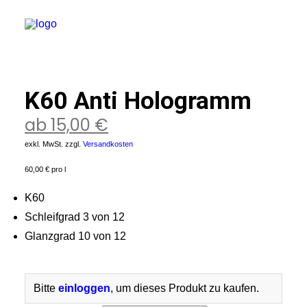
K60 Anti Hologramm
ssong
ubbabox
ab
15,00
€
ex
rnador
exkl. MwSt.
zzgl.
Versandkosten
pes
60,00
€
pro
l
M
xoyl
K60
azar
holl Concepts
Schleifgrad 3 von 12
rvfaces
Glanzgrad 10 von 12
tosmart
rintus
-Maschinen
Bitte
einloggen
, um dieses Produkt zu kaufen.
schanlage
lgenreiniger