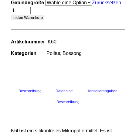
Gebindegröße
Zurücksetzen
rwäsche
legeprodukte Außen
K60
In den Warenkorb
legeprodukte Innen
Anti
behör innen
behör außen
Hologramm
krofaser
Artikelnummer
K60
Menge
rkstatt
litur
Kategorien
Politur
,
Bossong
lierschwäme
rsiegelung
rnador
nyon Sprühkopf CHS-3A
ubbabox
Beschreibung
Datenblatt
Herstellerangaben
ssong
Beschreibung
SUCHE
K60 ist ein silikonfreies Mikropoliermittel. Es ist