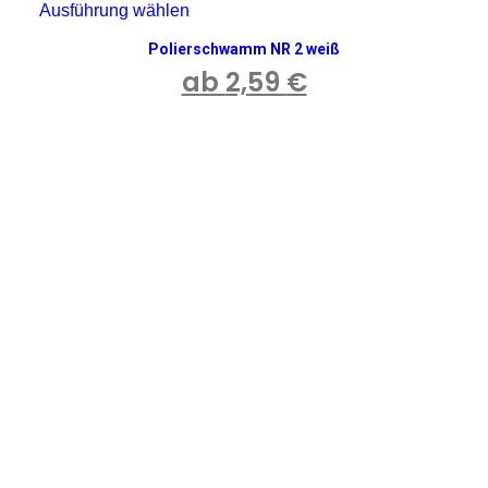
Ausführung wählen
Dieses
Produkt
Polierschwamm NR 2 weiß
weist
mehrere
ab
2,59
€
Varianten
auf.
Die
Optionen
können
auf
der
Produktseite
gewählt
werden