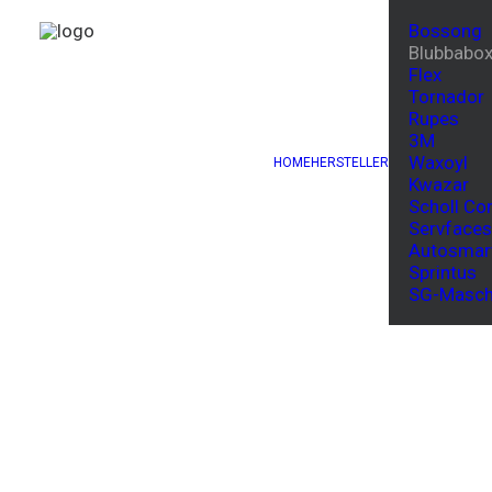
Bossong
Blubbabo
Flex
Tornador
Rupes
3M
Waxoyl
HOME
HERSTELLER
Kwazar
Scholl Co
Servfaces
Autosmar
Sprintus
SG-Masch