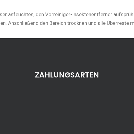
er anfeuchten, den Vorreiniger-Insektenentferner aufsprüh
sen. Anschließend den Bereich trocknen und alle Überreste
ZAHLUNGSARTEN